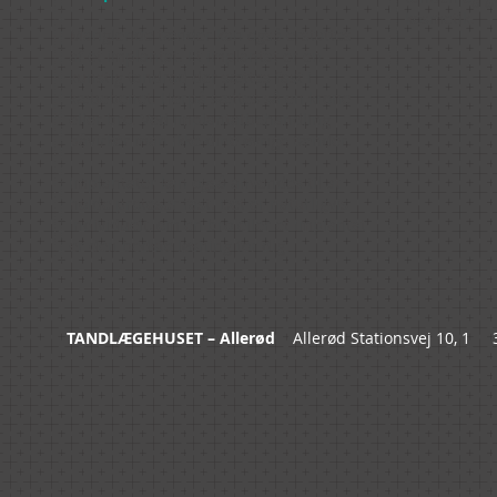
kosmetik.
Manglende tænder kan også erstattes
af et implantat. Et implantat er en
kunstig tandrod der sættes fast i
kæbebenet. Herpå sættes så en krone
eller bro. Ved implantatbehandling
påvirker man ikke dine øvrige tænder.
Implantater kan også anvendes til at
holde proteser fast. Det er naturligvis
individuelt, om en bro eller et implantat
er den bedste løsning for dig.
TANDLÆGEHUSET – Allerød
Allerød Stationsvej 10, 1